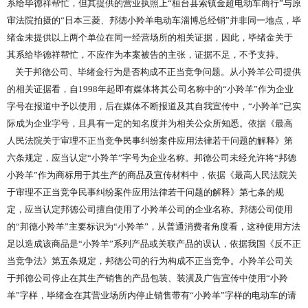
系给毕德祥帮忙，但其提供的营业执照上“桓台县索镇金超电动车商行”与原
审法院拍摄的“日本三菱、邦德小羚羊电动车淄博总经销”并非同一地点，毕
绪金未提供以上两个单位在同一经营场所的相关证据，因此，毕绪金关于
其系给毕德祥帮忙，不应作为本案被告的主张，证据不足，不予支持。
关于邦德公司、毕绪金行为是否构成不正当竞争问题。从小羚羊公司提供
的相关证据看，自1998年起即有媒体将其公司名称中的“小羚羊”作为企业
字号在报道中予以使用，后在媒体不断报道及其自我宣传中，“小羚羊”已实
际成为企业字号，且具有一定的知名度并为相关公众所知悉。依据《最高
人民法院关于审理不正当竞争民事纠纷案件应用法律若干问题的解释》第
六条规定，应当认定“小羚羊”字号为企业名称。邦德公司未经允许将“邦德
小羚羊”作为商标用于其生产的商品及宣传材料中，依据《最高人民法院关
于审理不正当竞争民事纠纷案件应用法律若干问题的解释》第七条的规
定，应当认定邦德公司擅自使用了小羚羊公司的企业名称。邦德公司使用
的“邦德小羚羊”主要标识为“小羚羊”，从普通消费者角度看，这种使用方法
足以造成该商品是“小羚羊”系列产品或关联产品的误认，依据我国《反不正
当竞争法》第五条规定，邦德公司的行为构成不正当竞争。小羚羊公司关
于邦德公司停止在其生产销售的产品包装、装潢及广告宣传中使用“小羚
羊”字样，毕绪金在其营业场所内停止销售带有“小羚羊”字样的电动车的请