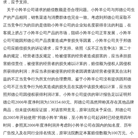
求，应予支持。
关于小羚羊公司请求的赔偿数额是否合理问题。小羚羊公司与邦德公司生
产的产品相同，销售渠道与消费群体也完全一致。考虑到邦德公司采取不
正当竞争行为的目的是借助小羚羊公司的企业知名度获得非法的利益，在
客观上挤占了小羚羊公司产品的市场，阻碍小羚羊公司正常发展，小羚羊
公司可能因邦德公司产品质量造成声誉损失等因素，小羚羊公司关于邦德
公司应赔偿损失的诉讼请求，应予支持。依照《反不正当竞争法》第二十
条的规定，经营者违反规定，给被侵害的经营者造成损害的，应当承担损
害赔偿责任，被侵害的经营者的损失难以计算的，赔偿额为侵权人因侵权
所获得的利润；并应当承担被侵害的经营者因调查该经营者侵害其合法利
益的不正当竞争行为所支付的合理费用。鉴于小羚羊公司没有提供因邦德
公司不正当竞争行为给其造成的损失且在实践中该损失难以计算，应当按
照邦德公司因侵权获得利润计算。小羚羊公司提供的审计报告足以证明邦
德公司2006年度净利润为159354.60元。邦德公司虽然辩称其存在其他品牌
商品，但未提供相应证据，对该答辩意见，原审法院未予采信。邦德公司
自2005年开始使用“邦德小羚羊”商标，至小羚羊公司起诉时已经使用四年
时间，参照其2006年度净利润并考虑到小羚羊公司在国内的知名度、历年
广告投入及在同行业排名情况，原审法院酌定本案赔偿数额为100万元。小