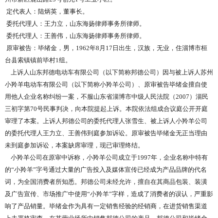
定代表人：陆炳英，董事长。
委托代理人：王力立，山东海扬律师事务所律师。
委托代理人：王善伟，山东海扬律师事务所律师。
原审被告：毕绪金，男，1962年8月17日出生，汉族，无业，住淄博市桓
台县索镇镇前毕村1组。
上诉人山东邦德电动车有限公司（以下简称邦德公司）因与被上诉人苏州
小羚羊电动车有限公司（以下简称小羚羊公司）、原审被告毕绪金擅自使
用他人企业名称纠纷一案，不服山东省淄博市中级人民法院（2007）淄民
三初字第70号民事判决，向本院提起上诉。本院依法组成合议庭公开开庭
审理了本案。上诉人邦德公司的委托代理人张雪生、被上诉人小羚羊公司
的委托代理人王力立、王善伟到庭参加诉讼。原审被告毕绪金无正当理由
未到庭参加诉讼，本案缺席审理，现已审理终结。
小羚羊公司在原审中诉称，小羚羊公司成立于1997年，企业名称中特有
的“小羚羊”字号通过大量的广告投入及媒体宣传已经成为产品品牌的代名
词，为全国消费者所知悉。邦德公司未经允许，擅自在其商品包装、装潢
及广告宣传、市场推广中使用“小羚羊”字样，造成了消费者的误认，严重影
响了产品销量。毕绪金作为具有一定销售经验的经销商，在进货销售渠道