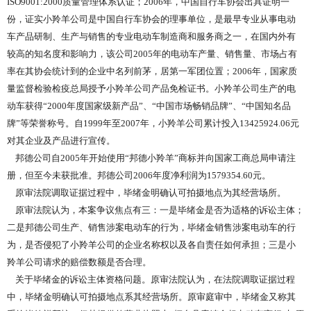
ISO9001:2000质量管理体系认证；2006年，中国自行车协会出具证明一
份，证实小羚羊公司是中国自行车协会的理事单位，是最早专业从事电动
车产品研制、生产与销售的专业电动车制造商和服务商之一，在国内外有
较高的知名度和影响力，该公司2005年的电动车产量、销售量、市场占有
率在其协会统计到的企业中名列前茅，居第一军团位置；2006年，国家质
量监督检验检疫总局授予小羚羊公司产品免检证书。小羚羊公司生产的电
动车获得“2000年度国家级新产品”、“中国市场畅销品牌”、“中国知名品
牌”等荣誉称号。自1999年至2007年，小羚羊公司累计投入13425924.06元
对其企业及产品进行宣传。
邦德公司自2005年开始使用“邦德小羚羊”商标并向国家工商总局申请注
册，但至今未获批准。邦德公司2006年度净利润为1579354.60元。
原审法院调取证据过程中，毕绪金明确认可拍摄地点为其经营场所。
原审法院认为，本案争议焦点有三：一是毕绪金是否为适格的诉讼主体；
二是邦德公司生产、销售涉案电动车的行为，毕绪金销售涉案电动车的行
为，是否侵犯了小羚羊公司的企业名称权以及各自责任如何承担；三是小
羚羊公司请求的赔偿数额是否合理。
关于毕绪金的诉讼主体资格问题。原审法院认为，在法院调取证据过程
中，毕绪金明确认可拍摄地点系其经营场所。原审庭审中，毕绪金又称其