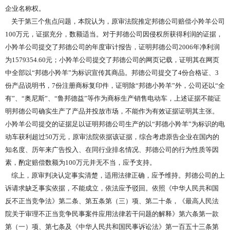
企业名称权。
关于第三个焦点问题，本院认为，原审法院推定邦德公司赔偿小羚羊公司
100万元，证据充分，数额适当。对于邦德公司因侵权所获得利润的证据，
小羚羊公司提交了邦德公司的年度审计报告，证明邦德公司2006年净利润
为1579354.60元；小羚羊公司提交了邦德公司的网页记载，证明其在网页
中全部以“邦德小羚羊”为标识宣传其商品。邦德公司提交了4份合格证、3
份产品说明书，7份注册商标复印件，证明除“邦德小羚羊”外，公司还以“全
有”、“奥尼斯”、“鲁邦德益”等作为商标生产销售电动车，上述证据不能证
明邦德公司确实生产了产品并投放市场，不能作为有效证据证明其主张。
小羚羊公司提交的证据足以证明邦德公司生产的以“邦德小羚羊”为标识的电
动车获利超过50万元，原审法院依据该证据，综合考虑原告企业在国内的
知名度、历年来广告投入、在同行业排名情况、邦德公司的行为性质等因
素，酌定赔偿数额为100万元并无不当，应予支持。
综上，原审判决认定事实清楚，适用法律正确，应予维持。邦德公司的上
诉请求缺乏事实依据，不能成立，依法应予驳回。依照《中华人民共和国
反不正当竞争法》第二条、第五条第（三）项、第二十条，《最高人民法
院关于审理不正当竞争民事案件应用法律若干问题的解释》第六条第一款
第（一）项、第七条及《中华人民共和国民事诉讼法》第一百五十三条第