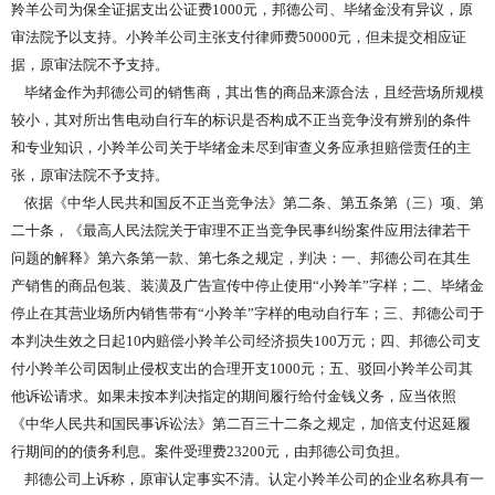
羚羊公司为保全证据支出公证费1000元，邦德公司、毕绪金没有异议，原
审法院予以支持。小羚羊公司主张支付律师费50000元，但未提交相应证
据，原审法院不予支持。
毕绪金作为邦德公司的销售商，其出售的商品来源合法，且经营场所规模
较小，其对所出售电动自行车的标识是否构成不正当竞争没有辨别的条件
和专业知识，小羚羊公司关于毕绪金未尽到审查义务应承担赔偿责任的主
张，原审法院不予支持。
依据《中华人民共和国反不正当竞争法》第二条、第五条第（三）项、第
二十条，《最高人民法院关于审理不正当竞争民事纠纷案件应用法律若干
问题的解释》第六条第一款、第七条之规定，判决：一、邦德公司在其生
产销售的商品包装、装潢及广告宣传中停止使用“小羚羊”字样；二、毕绪金
停止在其营业场所内销售带有“小羚羊”字样的电动自行车；三、邦德公司于
本判决生效之日起10内赔偿小羚羊公司经济损失100万元；四、邦德公司支
付小羚羊公司因制止侵权支出的合理开支1000元；五、驳回小羚羊公司其
他诉讼请求。如果未按本判决指定的期间履行给付金钱义务，应当依照
《中华人民共和国民事诉讼法》第二百三十二条之规定，加倍支付迟延履
行期间的的债务利息。案件受理费23200元，由邦德公司负担。
邦德公司上诉称，原审认定事实不清。认定小羚羊公司的企业名称具有一