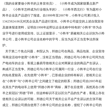
《我的全家要做小羚羊的义务宣传员》、《小羚羊成为国家级重点新产
品》、《小羚羊怎样成为行业领头羊的》、《小羚羊西北行》等为题对小
羚羊企业及产品进行了报道。自1999年至2007年，小羚羊公司累计投入
13425924.06元对其企业及产品进行宣传。小羚羊公司提交的上述自我宣传
及媒体报道资料，证明自1998年起即以企业名称中特有的“小羚羊”作为企
业字号进行使用或宣传。以上证据显示，“小羚羊”易被相关公众识别为小羚
羊公司，是小羚羊公司企业名称中的字号，应当为反不正当竞争法所保
护。
关于第二个焦点问题，本院认为，邦德公司在商品、商品包装、企业宣传
等商业活动中使用“小羚羊”，没有正当理由，邦德公司与小羚羊公司同为生
产电动车的企业，客观上极易导致相关公众对两家企业的商品产生误认，
构成不正当竞争。邦德公司与小羚羊公司属同一行业，小羚羊公司在行业
内知名度较高，在先使用“小羚羊”，已形成企业的特有标识，使相关公众
在“小羚羊”与“小羚羊公司”之间建立了稳定的联系；邦德公司自2005年起
在其生产的电动车上使用“邦德小羚羊”商标，属于在后使用，虽然其在小羚
羊之前冠以“邦德”字样，但这种标识不足以区分产品的生产者，客观上存在
使相关公众误认的可能，邦德公司关于相关公众不会产生误认的主张不能
成立，邦德公司擅自使用了小羚羊公司的企业名称，侵犯了小羚羊公司的