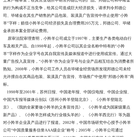
上未严格审查，在其营业场所中销售邦德公司的产品。邦德公司和毕绪金
的行为构成不正当竞争，给其公司造成巨大经济损失，请求判令邦德公
司、毕绪金在其生产销售的产品包装、装潢及广告宣传中停止使用“小羚
羊”字样；赔偿小羚羊公司经济损失及合理费用205万元，邦德公司、毕绪
金承担本案全部诉讼费用。
原审法院审理查明，小羚羊公司成立于1997年，主要生产各类电动自行
车及相关产品。自1998年起，小羚羊公司以其企业名称中特有的“小羚
羊”字样作为企业字号在其自我宣传及媒体报道中进行使用或宣传。通过大
量广告投入及宣传，“小羚羊”作为企业字号与企业产品相互结合为消费者所
熟知。2008年，小羚羊公司工作人员在毕绪金经营场所发现邦德公司未经
允许擅自在其商品包装、装潢及广告宣传、市场推广中使用“邦德小羚羊”商
标。
1998年至2001年，苏州日报、中国老年报、中国仪电报、中国企业报、
中国汽车报等媒体分别以《苏州小羚羊登陆北京》、《小羚羊登陆北
京》、《我的全家要做小羚羊的义务宣传员》、《小羚羊成为国家级重点
新产品》、《小羚羊怎样成为行业领头羊的》、《小羚羊西北行》等为题
对小羚羊企业及产品进行了报道。2002年，中国市场研究中心授予小羚羊
公司“中国质量服务信誉AAA级企业”称号；2005年，小羚羊公司通过