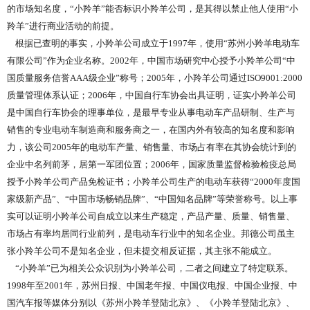
的市场知名度，“小羚羊”能否标识小羚羊公司，是其得以禁止他人使用“小
羚羊”进行商业活动的前提。
根据已查明的事实，小羚羊公司成立于1997年，使用“苏州小羚羊电动车
有限公司”作为企业名称。2002年，中国市场研究中心授予小羚羊公司“中
国质量服务信誉AAA级企业”称号；2005年，小羚羊公司通过ISO9001:2000
质量管理体系认证；2006年，中国自行车协会出具证明，证实小羚羊公司
是中国自行车协会的理事单位，是最早专业从事电动车产品研制、生产与
销售的专业电动车制造商和服务商之一，在国内外有较高的知名度和影响
力，该公司2005年的电动车产量、销售量、市场占有率在其协会统计到的
企业中名列前茅，居第一军团位置；2006年，国家质量监督检验检疫总局
授予小羚羊公司产品免检证书；小羚羊公司生产的电动车获得“2000年度国
家级新产品”、“中国市场畅销品牌”、“中国知名品牌”等荣誉称号。以上事
实可以证明小羚羊公司自成立以来生产稳定，产品产量、质量、销售量、
市场占有率均居同行业前列，是电动车行业中的知名企业。邦德公司虽主
张小羚羊公司不是知名企业，但未提交相反证据，其主张不能成立。
“小羚羊”已为相关公众识别为小羚羊公司，二者之间建立了特定联系。
1998年至2001年，苏州日报、中国老年报、中国仪电报、中国企业报、中
国汽车报等媒体分别以《苏州小羚羊登陆北京》、《小羚羊登陆北京》、