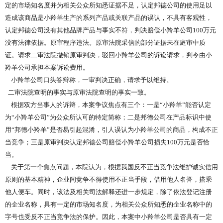
定的市场知名度并为相关公众所知悉证据不足，认定邦德公司的使用足以
造成该商品是小羚羊生产的系列产品或关联产品的误认，不具有客观性，
认定邦德公司没有其他品牌产品与事实不符，判决赔偿小羚羊公司100万元
没有法律依据。原审程序违法。原审法院采信的部分证据未在庭审中质
证。请求二审法院撤销原审判决，驳回小羚羊公司的诉讼请求，判令由小
羚羊公司承担本案诉讼费用。
小羚羊公司口头答辩称，一审判决正确，请求予以维持。
二审法院查明的事实与原审法院查明的事实一致。
根据双方当事人的诉辩，本案争议焦点有三个：一是“小羚羊”能否认定
为“小羚羊公司”为公众所认可的特定简称；二是邦德公司在产品标识中使
用“邦德小羚羊”是否易引起混淆，引人误认为小羚羊公司的商品，构成不正
当竞争；三是原审判决认定邦德公司赔偿小羚羊公司损失100万元是否恰
当。
关于第一个焦点问题，本院认为，根据我国反不正当竞争法维护诚实信用
原则的基本精神，企业间竞争不得使用不正当手段，借用他人名誉，搭乘
他人便车。同时，该法及相关司法解释还进一步规定，除了依法登记注册
的企业名称，具有一定的市场知名度，为相关公众所知悉的企业名称中的
字号也受反不正当竞争法的保护。因此，本案中小羚羊公司是否具有一定